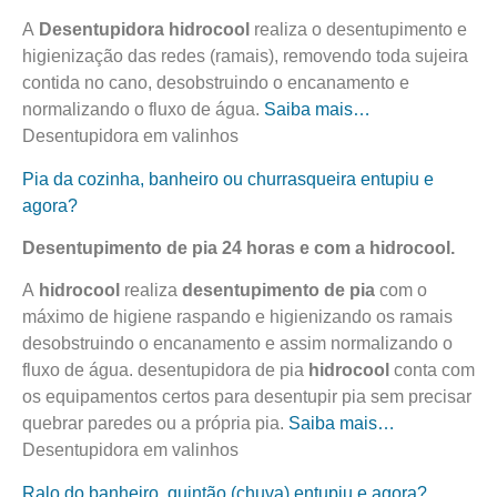
A
Desentupidora
hidro
cool
realiza o desentupimento e
higienização das redes (ramais), removendo toda sujeira
contida no cano, desobstruindo o encanamento e
normalizando o fluxo de água.
Saiba mais…
Desentupidora em valinhos
Pia da cozinha, banheiro ou churrasqueira entupiu e
agora?
Desentupimento de pia 24 horas e com a
hidro
cool
.
A
hidro
cool
realiza
desentupimento de pia
com o
máximo de higiene raspando e higienizando os ramais
desobstruindo o encanamento e assim normalizando o
fluxo de água. desentupidora de pia
hidro
cool
conta com
os equipamentos certos para desentupir pia sem precisar
quebrar paredes ou a própria pia.
Saiba mais…
Desentupidora em valinhos
Ralo do banheiro, quintão (chuva) entupiu e agora?