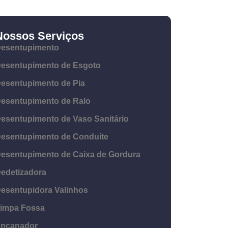
Nossos Serviços
esentupimento
esentupimento de Esgoto
esentupimento de Pia
esentupimento de Ralo
esentupimento de Vaso Sanitário
esentupimento de Conduíte
esentupimento de Caixa de Gordura
edetizadora
esentupidora Valinhos
impa Fossa
ncanador