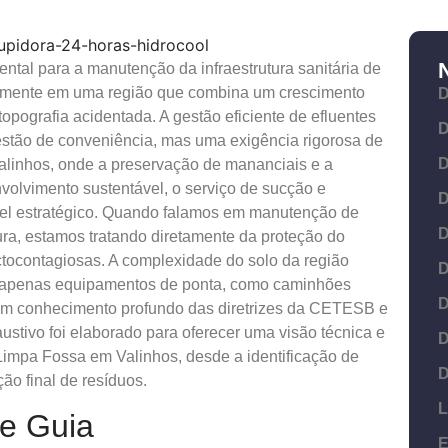
tal para a manutenção da infraestrutura sanitária de
ialmente em uma região que combina um crescimento
D
pografia acidentada. A gestão eficiente de efluentes
D
estão de conveniência, mas uma exigência rigorosa de
D
alinhos, onde a preservação de mananciais e a
volvimento sustentável, o serviço de sucção e
D
pel estratégico. Quando falamos em manutenção de
D
ura, estamos tratando diretamente da proteção do
ctocontagiosas. A complexidade do solo da região
D
 apenas equipamentos de ponta, como caminhões
D
um conhecimento profundo das diretrizes da CETESB e
stivo foi elaborado para oferecer uma visão técnica e
D
 Limpa Fossa em Valinhos, desde a identificação de
D
ão final de resíduos.
L
te Guia
E