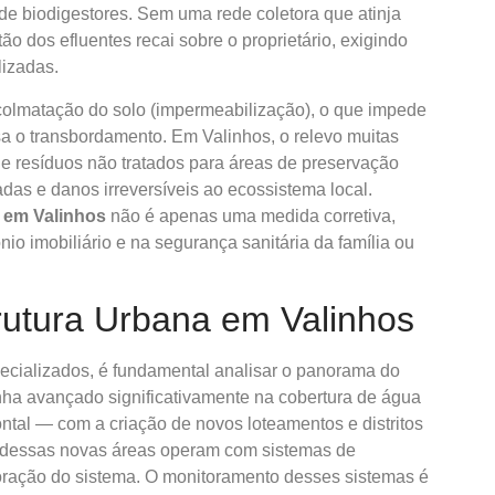
de biodigestores. Sem uma rede coletora que atinja
ão dos efluentes recai sobre o proprietário, exigindo
izadas.
colmatação do solo (impermeabilização), o que impede
ausa o transbordamento. Em Valinhos, o relevo muitas
de resíduos não tratados para áreas de preservação
as e danos irreversíveis ao ecossistema local.
 em Valinhos
não é apenas uma medida corretiva,
io imobiliário e na segurança sanitária da família ou
rutura Urbana em Valinhos
cializados, é fundamental analisar o panorama do
nha avançado significativamente na cobertura de água
ontal — com a criação de novos loteamentos e distritos
as dessas novas áreas operam com sistemas de
 coração do sistema. O monitoramento desses sistemas é