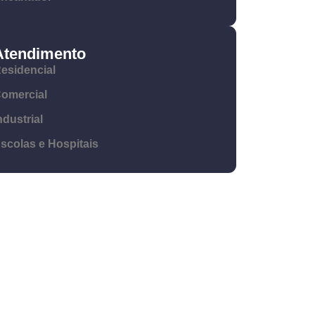
Atendimento
esidencial
omercial
ndustrial
scolas e Hospitais