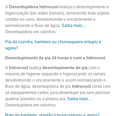
A
Desentupidora
hidro
cool
realiza o desentupimento e
higienização das redes (ramais), removendo toda sujeira
contida no cano, desobstruindo o encanamento e
normalizando o fluxo de água.
Saiba mais…
Desentupidora em valinhos
Pia da cozinha, banheiro ou churrasqueira entupiu e
agora?
Desentupimento de pia 24 horas e com a
hidro
cool
.
A
hidro
cool
realiza
desentupimento de pia
com o
máximo de higiene raspando e higienizando os ramais
desobstruindo o encanamento e assim normalizando o
fluxo de água. desentupidora de pia
hidro
cool
conta com
os equipamentos certos para desentupir pia sem precisar
quebrar paredes ou a própria pia.
Saiba mais…
Desentupidora em valinhos
Ralo do banheiro, quintão (chuva) entupiu e agora?