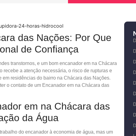
ara das Nações: Por Que
D
onal de Confiança
D
D
des transtornos, e um bom encanador em na Chácara
recebe a atenção necessária, o risco de rupturas e
D
e em residências do bairro na Chácara das Nações.
D
é ter o contato de um Encanador em na Chácara das
D
nador em na Chácara das
D
D
vação da Água
D
 trabalho do encanador à economia de água, mas um