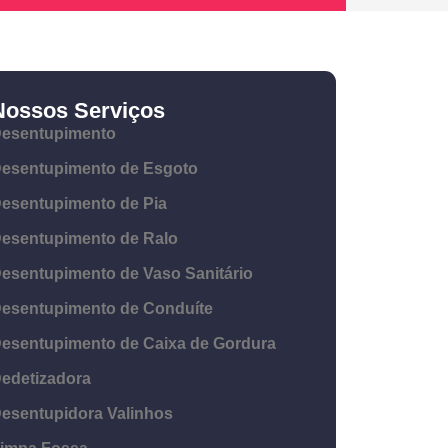
Nossos Serviços
esentupimento
esentupimento de Esgoto
esentupimento de Pia
esentupimento de Ralo
esentupimento de Vaso Sanitário
esentupimento de Conduíte
esentupimento de Caixa de Gordura
edetizadora
esentupidora Valinhos