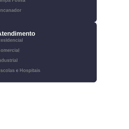
impa Fossa
ncanador
Atendimento
esidencial
omercial
ndustrial
scolas e Hospitais