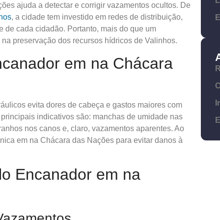
L
ões ajuda a detectar e corrigir vazamentos ocultos. De
hos
, a cidade tem investido em redes de distribuição,
E
 de cada cidadão. Portanto, mais do que um
 na preservação dos recursos hídricos de Valinhos.
canador em na Chácara
R
C
I
ráulicos evita dores de cabeça e gastos maiores com
rincipais indicativos são: manchas de umidade nas
E
ranhos nos canos e, claro, vazamentos aparentes. Ao
cnica em na Chácara das Nações para evitar danos à
elo Encanador em na
 Vazamentos