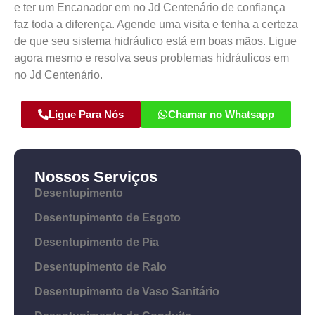
e ter um Encanador em no Jd Centenário de confiança
faz toda a diferença. Agende uma visita e tenha a certeza
de que seu sistema hidráulico está em boas mãos. Ligue
agora mesmo e resolva seus problemas hidráulicos em
no Jd Centenário.
Ligue Para Nós
Chamar no Whatsapp
Nossos Serviços
Desentupimento
Desentupimento de Esgoto
Desentupimento de Pia
Desentupimento de Ralo
Desentupimento de Vaso Sanitário