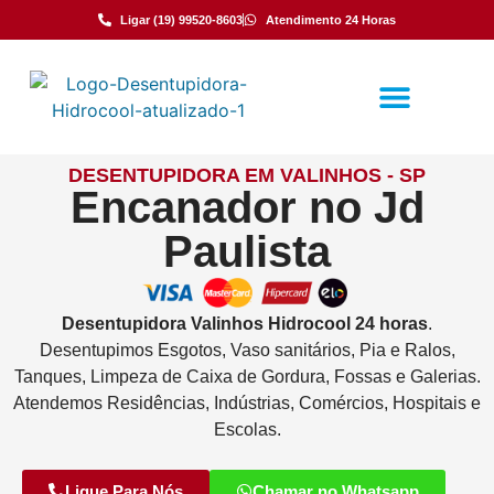
Ligar (19) 99520-8603
Atendimento 24 Horas
DESENTUPIDORA EM VALINHOS - SP
Encanador no Jd
Paulista
Desentupidora
Valinhos
Hidrocool
24 horas
.
Desentupimos Esgotos, Vaso sanitários, Pia e Ralos,
Tanques, Limpeza de Caixa de Gordura, Fossas e Galerias.
Atendemos Residências, Indústrias, Comércios, Hospitais e
Escolas.
Ligue Para Nós
Chamar no Whatsapp