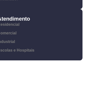
Atendimento
esidencial
omercial
ndustrial
scolas e Hospitais