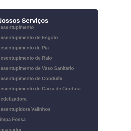
Nossos Serviços
esentupimento
esentupimento de Esgoto
esentupimento de Pia
esentupimento de Ralo
esentupimento de Vaso Sanitário
esentupimento de Conduíte
esentupimento de Caixa de Gordura
edetizadora
esentupidora Valinhos
impa Fossa
ncanador