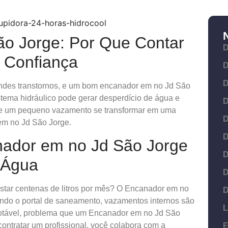
o Jorge: Por Que Contar
D
e Confiança
D
D
des transtornos, e um bom encanador em no Jd São
stema hidráulico pode gerar desperdício de água e
D
eixe um pequeno vazamento se transformar em uma
D
em no Jd São Jorge.
D
nador em no Jd São Jorge
D
 Água
D
star centenas de litros por mês? O Encanador em no
D
undo o portal de saneamento, vazamentos internos são
L
otável, problema que um Encanador em no Jd São
ontratar um profissional, você colabora com a
E