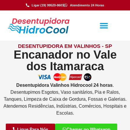
Ligar (19) 99520-8603
Atendimento 24 Horas
DESENTUPIDORA EM VALINHOS - SP
Encanador no Vale
dos Itamaraca
Desentupidora
Valinhos
Hidrocool
24 horas
.
Desentupimos Esgotos, Vaso sanitários, Pia e Ralos,
Tanques, Limpeza de Caixa de Gordura, Fossas e Galerias.
Atendemos Residências, Indústrias, Comércios, Hospitais e
Escolas.
Ligue Para Nós
Chamar no Whatsapp