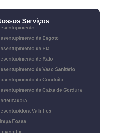
Nossos Serviços
esentupimento
esentupimento de Esgoto
esentupimento de Pia
esentupimento de Ralo
esentupimento de Vaso Sanitário
esentupimento de Conduíte
esentupimento de Caixa de Gordura
edetizadora
esentupidora Valinhos
impa Fossa
ncanador