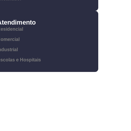
Atendimento
esidencial
omercial
ndustrial
scolas e Hospitais