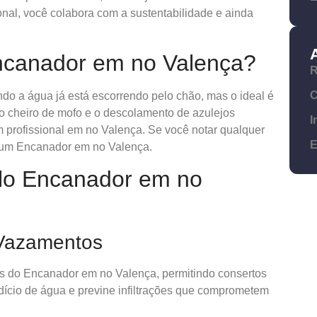
onal, você colabora com a sustentabilidade e ainda
canador em no Valença?
R
C
o a água já está escorrendo pelo chão, mas o ideal é
, o cheiro de mofo e o descolamento de azulejos
I
m profissional em no Valença. Se você notar qualquer
E
 um Encanador em no Valença.
elo Encanador em no
 Vazamentos
es do Encanador em no Valença, permitindo consertos
rdício de água e previne infiltrações que comprometem