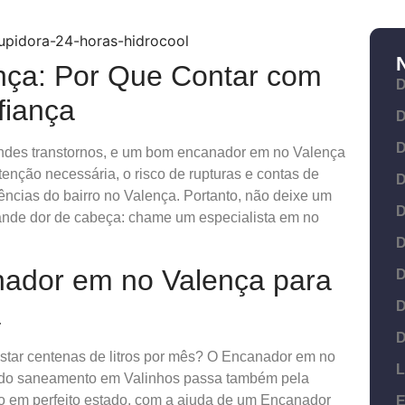
nça: Por Que Contar com
D
fiança
D
D
des transtornos, e um bom encanador em no Valença
enção necessária, o risco de rupturas e contas de
D
ncias do bairro no Valença. Portanto, não deixe um
D
nde dor de cabeça: chame um especialista em no
D
nador em no Valença para
D
D
a
D
star centenas de litros por mês? O Encanador em no
L
o do saneamento em Valinhos passa também pela
ico em perfeito estado, com a ajuda de um Encanador
E