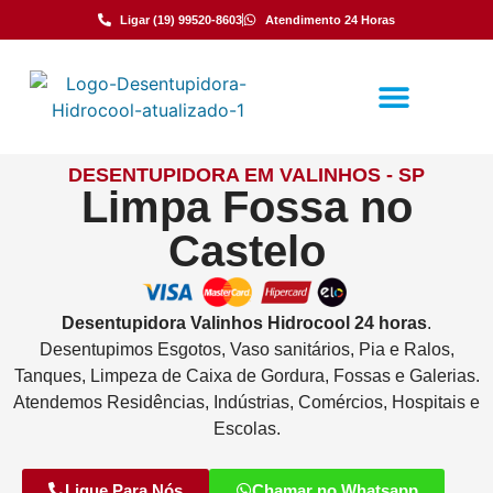
Ligar (19) 99520-8603
Atendimento 24 Horas
DESENTUPIDORA EM VALINHOS - SP
Limpa Fossa no
Castelo
Desentupidora
Valinhos
Hidrocool
24 horas
.
Desentupimos Esgotos, Vaso sanitários, Pia e Ralos,
Tanques, Limpeza de Caixa de Gordura, Fossas e Galerias.
Atendemos Residências, Indústrias, Comércios, Hospitais e
Escolas.
Ligue Para Nós
Chamar no Whatsapp