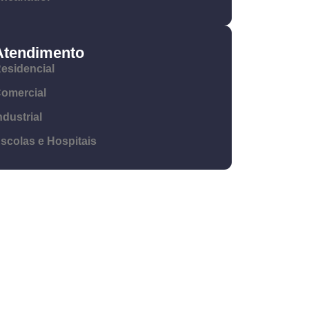
Atendimento
esidencial
omercial
ndustrial
scolas e Hospitais