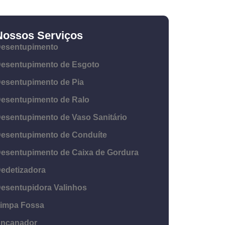
Nossos Serviços
esentupimento
esentupimento de Esgoto
esentupimento de Pia
esentupimento de Ralo
esentupimento de Vaso Sanitário
esentupimento de Conduíte
esentupimento de Caixa de Gordura
edetizadora
esentupidora Valinhos
impa Fossa
ncanador