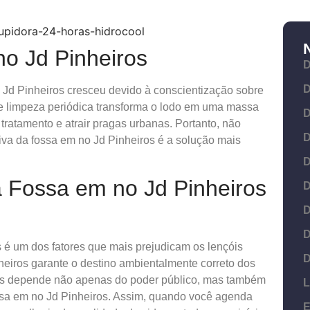
o Jd Pinheiros
D
D
 Jd Pinheiros cresceu devido à conscientização sobre
de limpeza periódica transforma o lodo em uma massa
D
tratamento e atrair pragas urbanas. Portanto, não
D
iva da fossa em no Jd Pinheiros é a solução mais
D
a Fossa em no Jd Pinheiros
D
D
D
as é um dos fatores que mais prejudicam os lençóis
D
nheiros garante o destino ambientalmente correto dos
os depende não apenas do poder público, mas também
L
ssa em no Jd Pinheiros. Assim, quando você agenda
E