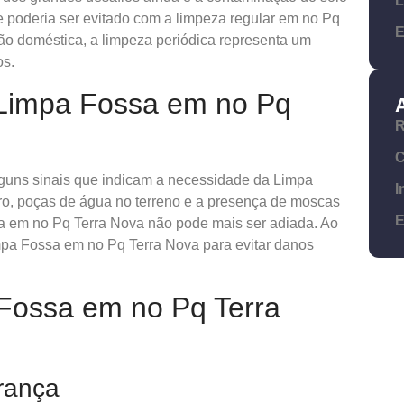
L
 poderia ser evitado com a limpeza regular em no Pq
E
ão doméstica, a limpeza periódica representa um
os.
Limpa Fossa em no Pq
R
C
alguns sinais que indicam a necessidade da Limpa
I
o, poças de água no terreno e a presença de moscas
E
a em no Pq Terra Nova não pode mais ser adiada. Ao
pa Fossa em no Pq Terra Nova para evitar danos
Fossa em no Pq Terra
urança