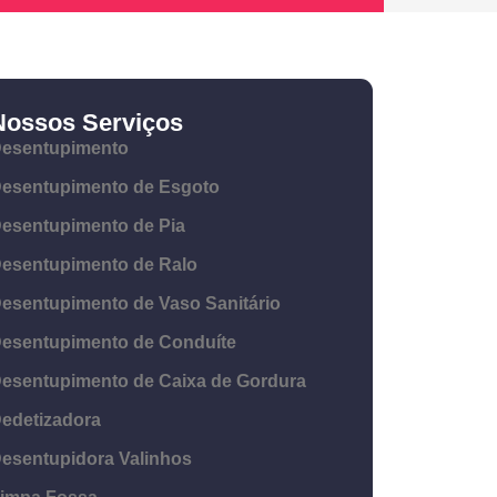
Nossos Serviços
esentupimento
esentupimento de Esgoto
esentupimento de Pia
esentupimento de Ralo
esentupimento de Vaso Sanitário
esentupimento de Conduíte
esentupimento de Caixa de Gordura
edetizadora
esentupidora Valinhos