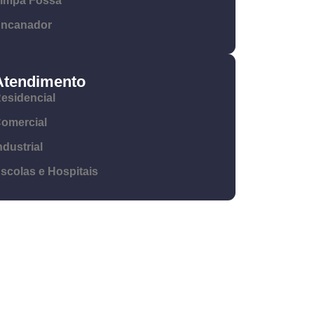
impa Fossa
ncanador
Atendimento
esidencial
omercial
ndustrial
scolas e Hospitais