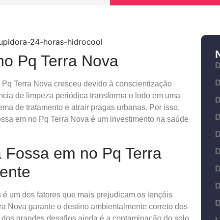
no Pq Terra Nova
D
D
 Pq Terra Nova cresceu devido à conscientização
ência de limpeza periódica transforma o lodo em uma
D
ma de tratamento e atrair pragas urbanas. Por isso,
D
Fossa em no Pq Terra Nova é um investimento na saúde
D
a Fossa em no Pq Terra
D
ente
D
D
as é um dos fatores que mais prejudicam os lençóis
D
erra Nova garante o destino ambientalmente correto dos
 dos grandes desafios ainda é a contaminação do solo