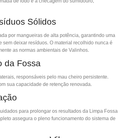
camada de lodo e a checagem do sumidouro,
íduos Sólidos
da por mangueiras de alta potência, garantindo uma
 sem deixar resíduos. O material recolhido nunca é
mente as normas ambientais de Valinhos.
o da Fossa
aterais, responsáveis pelo mau cheiro persistente.
 com sua capacidade de retenção renovada.
zação
s cuidados para prolongar os resultados da Limpa Fossa
mpleto assegura o pleno funcionamento do sistema de