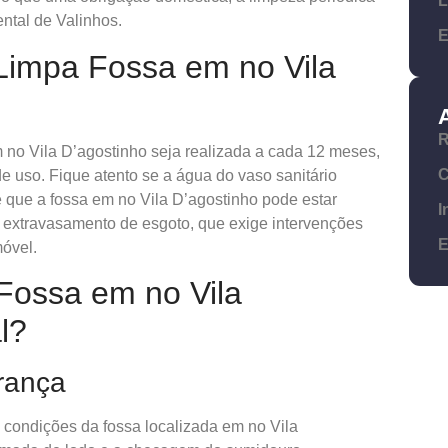
L
ntal de Valinhos.
E
impa Fossa em no Vila
R
no Vila D’agostinho seja realizada a cada 12 meses,
C
e uso. Fique atento se a água do vaso sanitário
e que a fossa em no Vila D’agostinho pode estar
I
m extravasamento de esgoto, que exige intervenções
E
óvel.
Fossa em no Vila
l?
urança
as condições da fossa localizada em no Vila