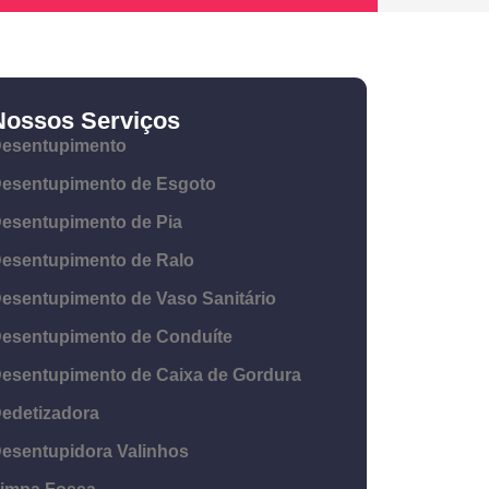
Nossos Serviços
esentupimento
esentupimento de Esgoto
esentupimento de Pia
esentupimento de Ralo
esentupimento de Vaso Sanitário
esentupimento de Conduíte
esentupimento de Caixa de Gordura
edetizadora
esentupidora Valinhos