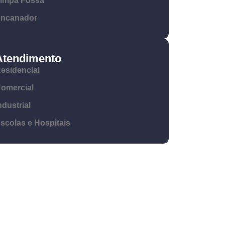
impa Fossa
ncanador
Atendimento
esidencial
omercial
ndustrial
scolas e Hospitais