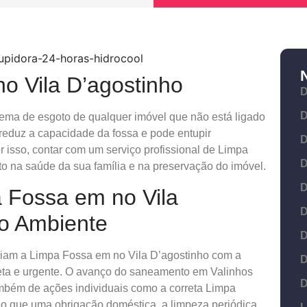
o Vila D’agostinho
D
D
tema de esgoto de qualquer imóvel que não está ligado
 reduz a capacidade da fossa e pode entupir
D
 isso, contar com um serviço profissional de Limpa
D
o na saúde da sua família e na preservação do imóvel.
D
a Fossa em no Vila
D
io Ambiente
D
ciam a Limpa Fossa em no Vila D’agostinho com a
D
reta e urgente. O avanço do saneamento em Valinhos
D
mbém de ações individuais como a correta Limpa
do que uma obrigação doméstica, a limpeza periódica