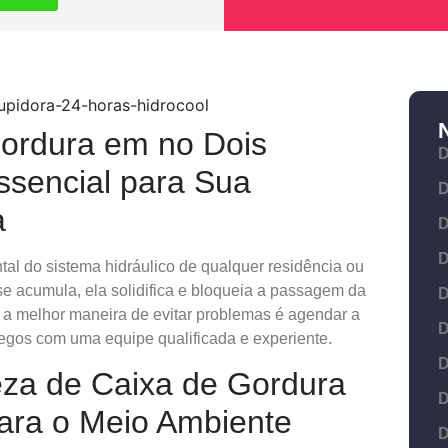
ordura em no Dois
D
ssencial para Sua
D
a
D
D
l do sistema hidráulico de qualquer residência ou
e acumula, ela solidifica e bloqueia a passagem da
D
 a melhor maneira de evitar problemas é agendar a
D
gos com uma equipe qualificada e experiente.
D
eza de Caixa de Gordura
D
ara o Meio Ambiente
D