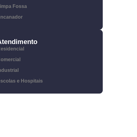
impa Fossa
ncanador
Atendimento
esidencial
omercial
ndustrial
scolas e Hospitais