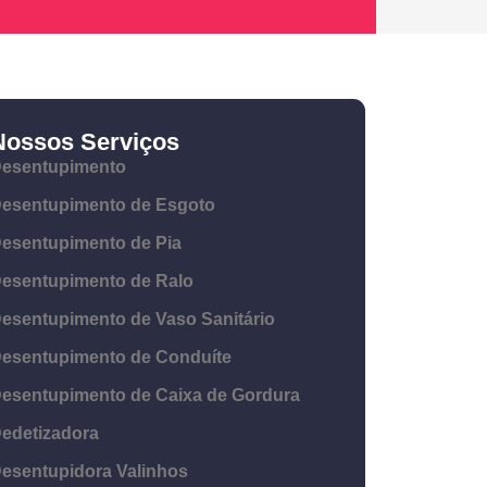
Nossos Serviços
esentupimento
esentupimento de Esgoto
esentupimento de Pia
esentupimento de Ralo
esentupimento de Vaso Sanitário
esentupimento de Conduíte
esentupimento de Caixa de Gordura
edetizadora
esentupidora Valinhos