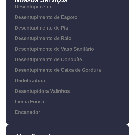
Desentupimento
Desentupimento de Esgoto
Desentupimento de Pia
Desentupimento de Ralo
Desentupimento de Vaso Sanitário
Desentupimento de Conduíte
Desentupimento de Caixa de Gordura
Dedetizadora
Desentupidora Valinhos
Limpa Fossa
Encanador