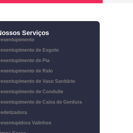
Nossos Serviços
esentupimento
esentupimento de Esgoto
esentupimento de Pia
esentupimento de Ralo
esentupimento de Vaso Sanitário
esentupimento de Conduíte
esentupimento de Caixa de Gordura
edetizadora
esentupidora Valinhos