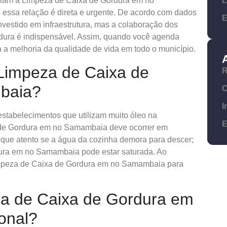
L
ciam a Limpeza de Caixa de Gordura em no
ssa relação é direta e urgente. De acordo com dados
E
investido em infraestrutura, mas a colaboração dos
dura é indispensável. Assim, quando você agenda
 a melhoria da qualidade de vida em todo o município.
Limpeza de Caixa de
R
baia?
C
I
stabelecimentos que utilizam muito óleo na
E
 de Gordura em no Samambaia deve ocorrer em
ique atento se a água da cozinha demora para descer;
rdura em no Samambaia pode estar saturada. Ao
impeza de Caixa de Gordura em no Samambaia para
a de Caixa de Gordura em
onal?