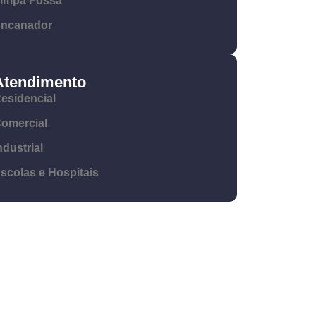
impa Fossa
ncanador
Atendimento
esidencial
omercial
ndustrial
scolas e Hospitais