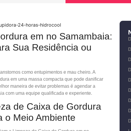
Gordura em no Samambaia:
D
ara Sua Residência ou
D
D
D
transtornos como entupimentos e mau cheiro. A
ordura em uma massa compacta que pode danificar
D
elhor maneira de evitar problemas é agendar a
D
 com uma equipe qualificada e experiente.
D
eza de Caixa de Gordura
D
 o Meio Ambiente
D