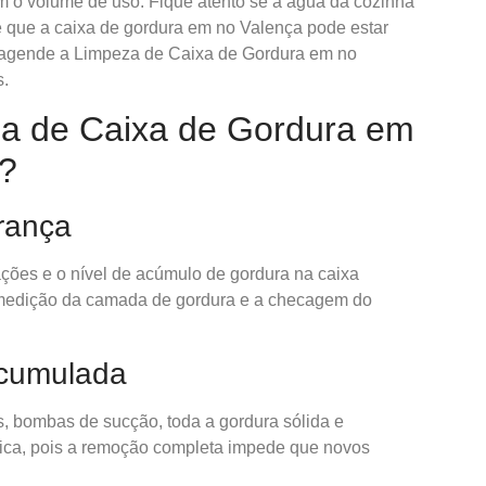
m o volume de uso. Fique atento se a água da cozinha
de que a caixa de gordura em no Valença pode estar
, agende a Limpeza de Caixa de Gordura em no
s.
a de Caixa de Gordura em
l?
urança
lações e o nível de acúmulo de gordura na caixa
a medição da camada de gordura e a checagem do
Acumulada
, bombas de sucção, toda a gordura sólida e
ítica, pois a remoção completa impede que novos