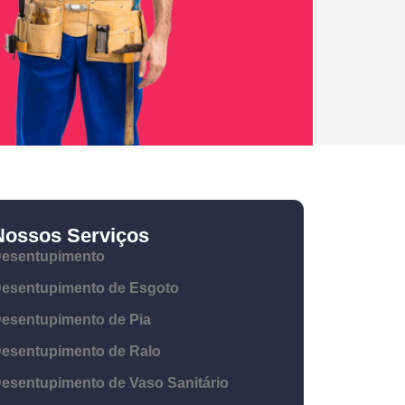
Nossos Serviços
esentupimento
esentupimento de Esgoto
esentupimento de Pia
esentupimento de Ralo
esentupimento de Vaso Sanitário