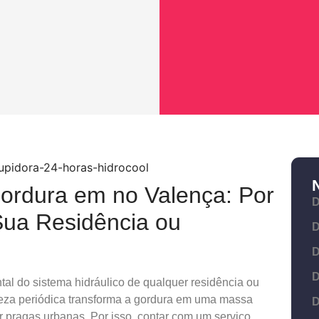
ordura em no Valença: Por
D
Sua Residência ou
D
D
D
l do sistema hidráulico de qualquer residência ou
peza periódica transforma a gordura em uma massa
D
r pragas urbanas. Por isso, contar com um serviço