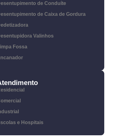
esentupimento de Conduíte
esentupimento de Caixa de Gordura
edetizadora
esentupidora Valinhos
impa Fossa
ncanador
Atendimento
esidencial
omercial
ndustrial
scolas e Hospitais