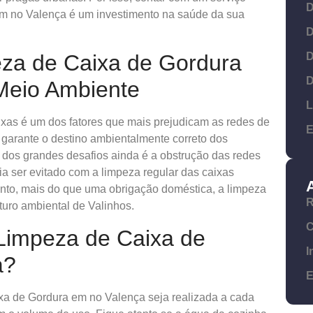
D
em no Valença é um investimento na saúde da sua
D
D
eza de Caixa de Gordura
D
Meio Ambiente
L
aixas é um dos fatores que mais prejudicam as redes de
E
 garante o destino ambientalmente correto dos
dos grandes desafios ainda é a obstrução das redes
a ser evitado com a limpeza regular das caixas
anto, mais do que uma obrigação doméstica, a limpeza
R
uro ambiental de Valinhos.
C
Limpeza de Caixa de
I
a?
E
a de Gordura em no Valença seja realizada a cada